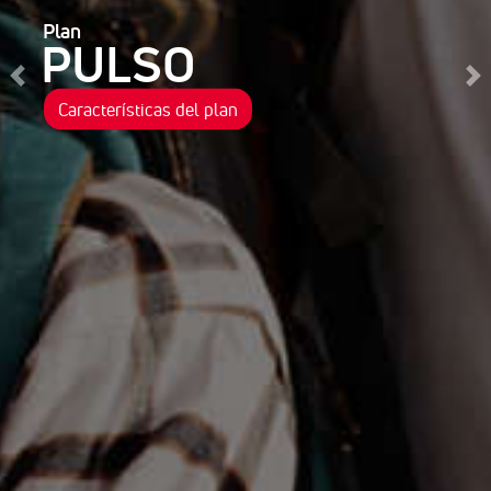
Plan
PULSO
Anterior
Si
Características del plan