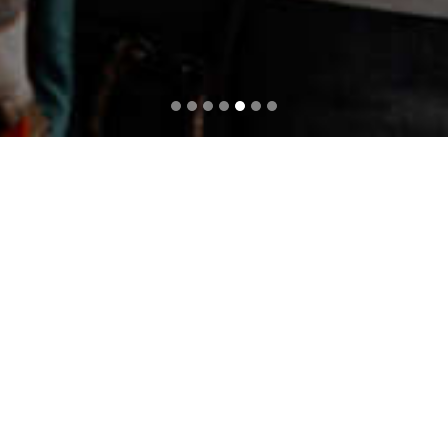
Conozca nuestros planes
Plan
BS 180 C
Este plan está dirigido aquellos que desean contar con una
prestación equilibrada y de calidad. Cuenta con una amplia
cartilla de prestadores a precios accesibles, a través de la
aplicación de coseguros en servicios ambulatorios.
Características destacadas
Consultas médicas
Estudios de baja, mediana y alta complejidad