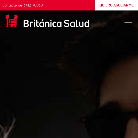
Contáctenos 3412178030
QUIERO ASOCIARME